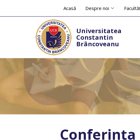
Acasă
Despre noi
Facultăț
Universitatea
Constantin
Brâncoveanu
Conferința 