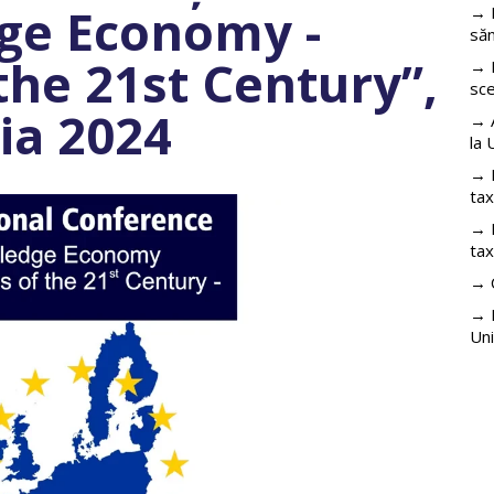
ge Economy -
→ L
să
the 21st Century”,
→ R
sce
ția 2024
→ A
la 
→ R
ta
→ R
tax
→ 
→ P
Uni