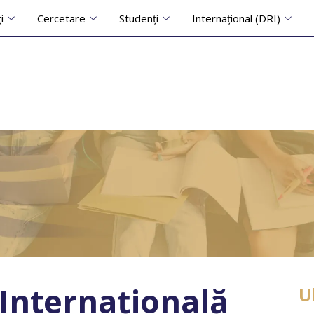
i
Cercetare
Studenți
Internațional (DRI)
Internațională
U