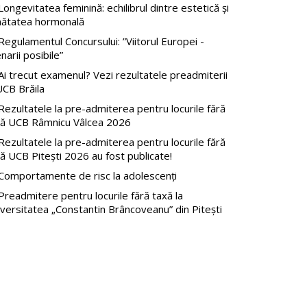
ongevitatea feminină: echilibrul dintre estetică și
nătatea hormonală
egulamentul Concursului: ”Viitorul Europei -
narii posibile”
i trecut examenul? Vezi rezultatele preadmiterii
UCB Brăila
ezultatele la pre-admiterea pentru locurile fără
xă UCB Râmnicu Vâlcea 2026
ezultatele la pre-admiterea pentru locurile fără
ă UCB Pitești 2026 au fost publicate!
Comportamente de risc la adolescenți
readmitere pentru locurile fără taxă la
versitatea „Constantin Brâncoveanu” din Pitești