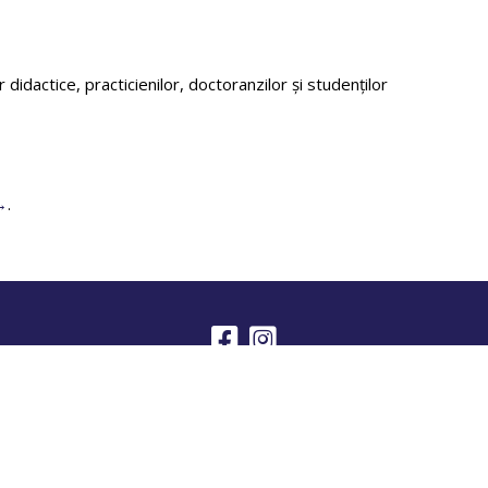
didactice, practicienilor, doctoranzilor și studenților
.
ibliotecă
Noutăți
Editura Independența Economică
Contac
okie-uri
Politică de prelucrare a datelor cu caracter personal
Term
Copyright © 2026 Universitatea Constantin Brâncoveanu