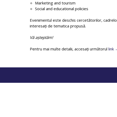
Marketing and tourism
Social and educational policies
Evenimentul este deschis cercetătorilor, cadrelor 
interesați de tematica propusă.
Vă așteptăm!
Pentru mai multe detalii, accesați următorul
link
B
Politica de co