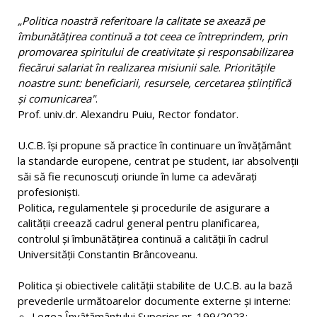
„Politica noastră referitoare la calitate se axează pe
îmbunătăţirea continuă a tot ceea ce întreprindem, prin
promovarea spiritului de creativitate şi responsabilizarea
fiecărui salariat în realizarea misiunii sale. Priorităţile
noastre sunt: beneficiarii, resursele, cercetarea ştiinţifică
și comunicarea"
.
Prof. univ.dr. Alexandru Puiu, Rector fondator.
U.C.B. îşi propune să practice în continuare un învăţământ
la standarde europene, centrat pe student, iar absolvenţii
săi să fie recunoscuţi oriunde în lume ca adevăraţi
profesionişti.
Politica, regulamentele şi procedurile de asigurare a
calităţii creează cadrul general pentru planificarea,
controlul şi îmbunătăţirea continuă a calităţii în cadrul
Universităţii Constantin Brâncoveanu.
Politica şi obiectivele calităţii stabilite de U.C.B. au la bază
prevederile următoarelor documente externe şi interne:
Legea Învâțământului Superior nr. 199/2023;