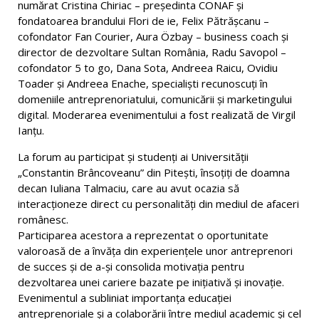
numărat Cristina Chiriac – președinta CONAF și
fondatoarea brandului Flori de ie, Felix Pătrășcanu –
cofondator Fan Courier, Aura Özbay – business coach și
director de dezvoltare Sultan România, Radu Savopol –
cofondator 5 to go, Dana Sota, Andreea Raicu, Ovidiu
Toader și Andreea Enache, specialiști recunoscuți în
domeniile antreprenoriatului, comunicării și marketingului
digital. Moderarea evenimentului a fost realizată de Virgil
Ianțu.
La forum au participat și studenți ai Universității
„Constantin Brâncoveanu” din Pitești, însoțiți de doamna
decan Iuliana Talmaciu, care au avut ocazia să
interacționeze direct cu personalități din mediul de afaceri
românesc.
Participarea acestora a reprezentat o oportunitate
valoroasă de a învăța din experiențele unor antreprenori
de succes și de a-și consolida motivația pentru
dezvoltarea unei cariere bazate pe inițiativă și inovație.
Evenimentul a subliniat importanța educației
antreprenoriale și a colaborării între mediul academic și cel