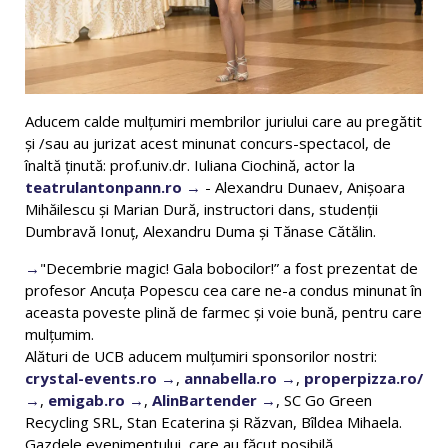
Aducem calde mulțumiri membrilor juriului care au pregătit
și /sau au jurizat acest minunat concurs-spectacol, de
înaltă ținută: prof.univ.dr. Iuliana Ciochină, actor la
teatrulantonpann.ro
- Alexandru Dunaev, Anișoara
Mihăilescu și Marian Dură, instructori dans, studenții
Dumbravă Ionuț, Alexandru Duma și Tănase Cătălin.
"Decembrie magic! Gala bobocilor!” a fost prezentat de
profesor Ancuța Popescu cea care ne-a condus minunat în
aceasta poveste plină de farmec și voie bună, pentru care
mulțumim.
Alături de UCB aducem mulțumiri sponsorilor nostri:
crystal-events.ro
,
annabella.ro
,
properpizza.ro/
,
emigab.ro
,
AlinBartender
, SC Go Green
Recycling SRL, Stan Ecaterina și Răzvan, Bîldea Mihaela.
Gazdele evenimentului, care au făcut posibilă