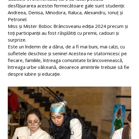
desfășurarea acestei fermecătoare gale sunt studenții:
Andreea, Denisa, Minodora, Raluca, Alexandru, Ionuț și
Petronel.
Miss și Mister Boboc Brâncoveanu ediția 2024 precum și
toți participanții au fost răsplătiți cu premii, cadouri și
surprize.
Este un îndemn de a dărui, de a fi mai buni, mai calzi, cu
sufletele deschise și senine! Acestea ne statornicesc pe
fiecare, familiile, întreaga comunitate brâncovenească,
întreaga urbe vâlceană, deoarece amintirile trebuie să fie
despre iubire și educație.