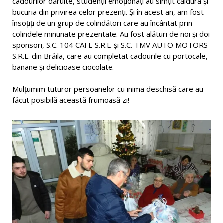
cadourilor dăruite, studenţii emoționați au simțit căldura și
bucuria din privirea celor prezenți. Și în acest an, am fost
însoțiți de un grup de colindători care au încântat prin
colindele minunate prezentate. Au fost alături de noi și doi
sponsori, S.C. 104 CAFE S.R.L. și S.C. TMV AUTO MOTORS
S.R.L. din Brăila, care au completat cadourile cu portocale,
banane și delicioase ciocolate.
Mulţumim tuturor persoanelor cu inima deschisă care au
făcut posibilă această frumoasă zi!